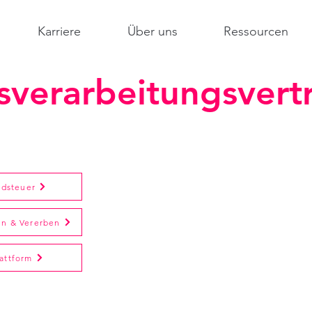
Karriere
Über uns
Ressourcen
sverarbeitungsvert
dsteuer
en & Vererben
lattform