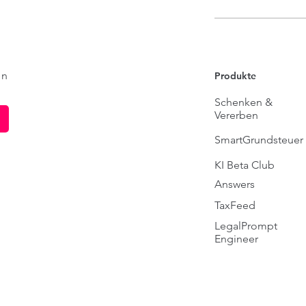
en
Produkte
Schenken &
Vererben
SmartGrundsteuer
KI Beta Club
Answers
TaxFeed
LegalPrompt
Engineer