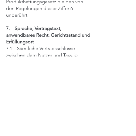
Produkthaftungsgesetz bleiben von
den Regelungen dieser Ziffer ‎6
unberührt.
7. Sprache, Vertragstext,
anwendbares Recht, Gerichtsstand und
Erfüllungsort
7.1 Sämtliche Vertragsschlüsse
zwischen dem Nutzer und Taxy.io,
erfolgen ausschließlich in deutscher
Sprache. Die Vertragssprache ist
Deutsch.
7.2 Diese Nutzungsbedingungen
sind dem Nutzer in Answers in der
aktuellen Fassung zugänglich.
7.3 Diese Nutzungsbedingungen und
die darin geregelten Verträge
unterliegen dem Recht der
Bundesrepublik Deutschland unter
Ausschluss des UN-Kaufrechts und
Kollisionsrechts.