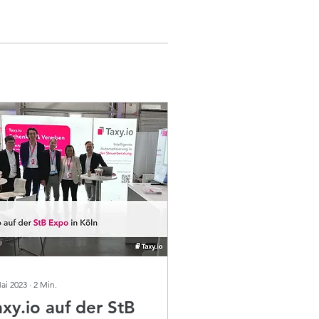
Mai 2023
∙
2
Min.
axy.io auf der StB