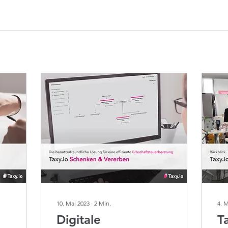
10. Mai 2023
∙
2
Min.
4. 
Digitale
T