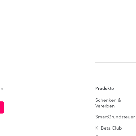
die
uns
Erf
Ver
en
Produkte
Schenken &
Vererben
SmartGrundsteuer
KI Beta Club