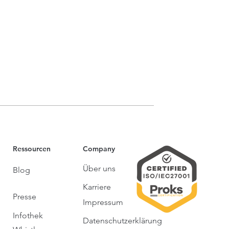
 Veranstaltung aus
erer Sicht ein voller
olg. Wir haben die
anstaltung...
Ressourcen
Company
Über uns
Blog
Karriere
Presse
Impressum
Infothek
Datenschutzerklärung