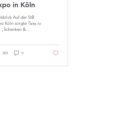
xpo in Köln
kblick Auf der StB
o Köln sorgte Taxy.io
t „Schenken &
erben“ für echten
drang: über 100
hgespräche, starkes
edback und
203
0
indruckte Kanzleien.
e Kombination aus
utzerfreundlichkeit
 fachlicher Tiefe
gte, warum Taxy.io zu
 innovativsten
ietern digitaler
uerlösungen in
tschland zählt. Am 27.
il hat die StB Expo in
n stattgefunden. Mit
 1000 Teilnehmern war