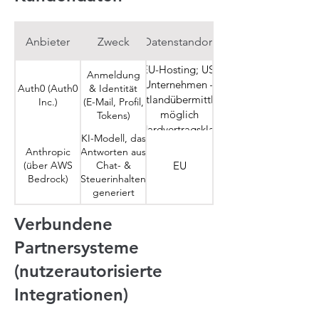
Anbieter
Zweck
Datenstandort
EU-Hosting; US-
Anmeldung
Unternehmen –
Auth0 (Auth0
& Identität
Drittlandübermittlung
Inc.)
(E-Mail, Profil,
möglich
Tokens)
(Standardvertragsklauseln)
KI-Modell, das
Anthropic
Antworten aus
(über AWS
EU
Chat- &
Bedrock)
Steuerinhalten
generiert
EU-
KI-Modell für
Verbundene
OpenAI
Datenzonen
Textgenerierung
(OpenAI,
(Enterprise-
(LLM) und
Partnersysteme
Inc.)
Vereinbarung);
Sprachassistent
(nutzerautorisierte
US-
Abrechnung &
EU-Rechenzentren;
Unternehmen
Integrationen)
Stripe (Stripe
Zahlungen
mögliche
Payments
(Name, E-Mail,
Drittlandübermittlung in
Europe Ltd.)
Zahlungs-