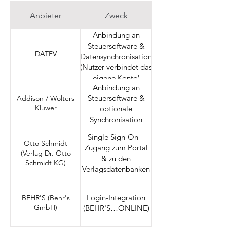
die USA
Tokens,
(Standardvertragsklauseln)
Anbieter
Zweck
Abonnements)
Transaktions-
Mailjet
Anbindung an
& Anmelde-
EU
(Sinch)
Steuersoftware &
E-Mails
DATEV
Datensynchronisation
(Nutzer verbindet das
EU/EWR-Server; US-
eigene Konto)
Amplitude
Unternehmen
Analyse der
Anbindung an
(Amplitude,
Produktnutzung
(Standardvertragsklauseln,
Steuersoftware &
Addison / Wolters
Inc.)
Data Privacy Framework)
Kluwer
optionale
Synchronisation
CRM /
USA (europäische Server);
HubSpot
Abonnement-
Single Sign-On –
(HubSpot,
Drittlandübermittlung
Otto Schmidt
&
Zugang zum Portal
Inc.)
(Standardvertragsklauseln)
(Verlag Dr. Otto
Kontaktdaten
& zu den
Schmidt KG)
Verlagsdatenbanken
Login-Integration
BEHR'S (Behr's
GmbH)
(BEHR'S…ONLINE)