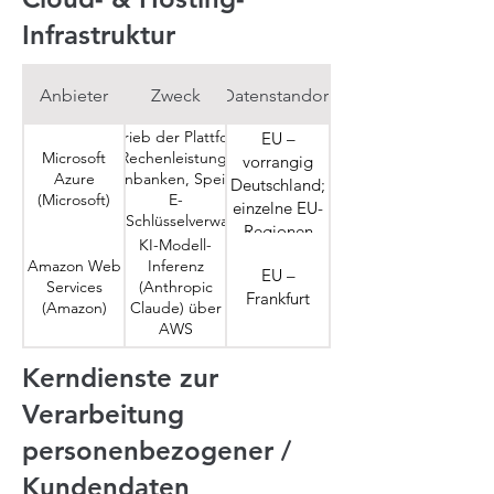
Infrastruktur
Anbieter
Zweck
Datenstandort
Betrieb der Plattform:
EU –
Microsoft
Rechenleistung,
vorrangig
Azure
Datenbanken, Speicher,
Deutschland;
(Microsoft)
E-
einzelne EU-
Mail-/Schlüsselverwaltung
Regionen
sowie KI-Dienste (Chat,
KI-Modell-
inkl.
Embeddings, Speech-to-
Amazon Web
Inferenz
EU –
Schweden
Text, Sprache)
Services
(Anthropic
Frankfurt
(Amazon)
Claude) über
AWS
Bedrock
Web
Kerndienste zur
FortiWeb
Application
Cloud
EU
Firewall
Verarbeitung
(Fortinet)
(WAF)
personenbezogener /
Kundendaten