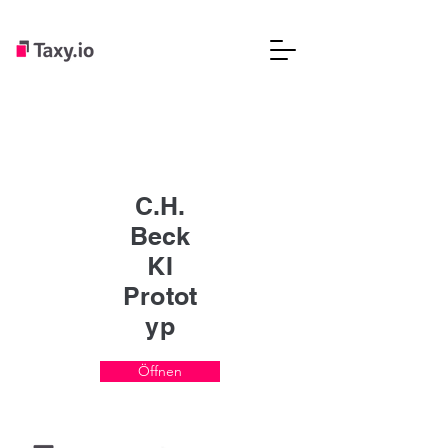
C.H.
Beck
KI
Protot
yp
Öffnen