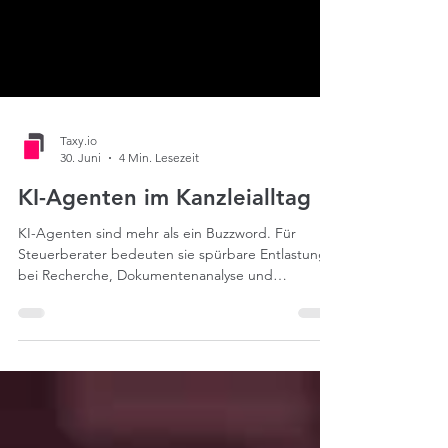
Taxy.io
30. Juni
4 Min. Lesezeit
KI-Agenten im Kanzleialltag
KI-Agenten sind mehr als ein Buzzword. Für
Steuerberater bedeuten sie spürbare Entlastung
bei Recherche, Dokumentenanalyse und
Routineaufgaben. Dieser Beitrag zeigt, was
Agenten wirklich leisten, wo ihre Grenzen liegen
und wie Kanzleien den Einstieg gezielt angehen
können.