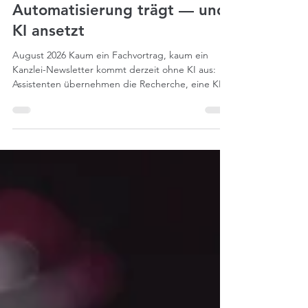
E-Commerce-Buchhaltung: Wo
Automatisierung trägt — und
KI ansetzt
August 2026 Kaum ein Fachvortrag, kaum ein
Kanzlei-Newsletter kommt derzeit ohne KI aus:
Assistenten übernehmen die Recherche, eine KI
besteht die Steuerberaterprüfung, und von
„Agenten", die ganze Arbeitsschritte
selbstständig erledigen, ist auch immer öfter die
Rede. Wer die Debatte verfolgt, könnte meinen,
die Kanzlei der Zukunft sei schon da. Im
Kanzleialltag zeigt sich derweil ein anderes Bild.
Ausgerechnet bei einem der am schnellsten
wachsenden Mandatstypen — Onlinehä