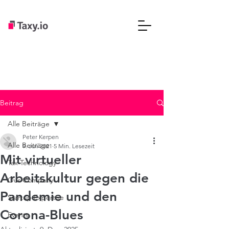
Beitrag
Alle Beiträge
Peter Kerpen
Alle Beiträge
9. Juli 2021
5 Min. Lesezeit
Mit virtueller
Tax Technology
Arbeitskultur gegen die
Our Company
Pandemie und den
Startup Expertise
Corona-Blues
Events