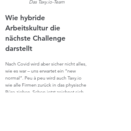
Das Taxy.io-Team
Wie hybride 
Arbeitskultur die 
nächste Challenge 
darstellt
Nach Covid wird aber sicher nicht alles, 
wie es war – uns erwartet ein “new 
normal”. Peu à peu wird auch Taxy.io 
wie alle Firmen zurück in das physische 
Büro ziehen. Schon jetzt zeichnet sich 
aber ab, dass das zumindest für Taxy.io 
eine hybride Kultur hervorrufen wird. 
Nicht alle Mitarbeiter wollen fünf Tage 
in Präsenz arbeiten. Das virtuelle 
Arbeiten hat auch Chancen eröffnet, an 