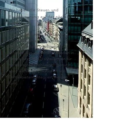
Wir heben die
Steuer- und
Rechtsberatung
auf das nächste
Level.
Unser Ziel ist einen zentralen
Informationshub für digitale
steuerrechtliche Intelligenz zu
schaffen, der von Mitarbeitenden in
Finanz- und Steuerabteilungen für
Handlungsempfehlungen genutzt,
aber auch in Applikationen von
Drittanbietern integriert werden
kann.