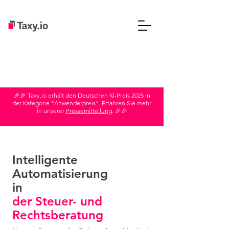
🎉🎉 Taxy.io erhält den Deutschen KI-Preis 2025 in
der Kategorie "Anwenderpreis". Erfahren Sie mehr
in unserer
Pressemitteilung
. 🎉🎉
Intelligente
Automatisierung
in
der Steuer- und
Rechtsberatung