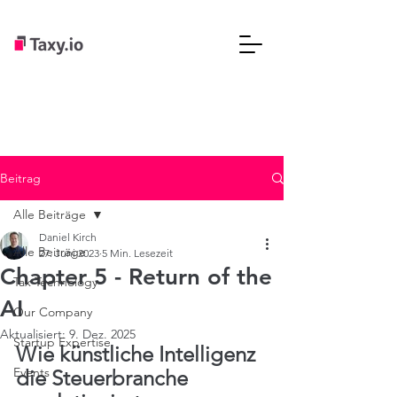
Beitrag
Alle Beiträge
Daniel Kirch
Alle Beiträge
27. Juni 2023
5 Min. Lesezeit
Chapter 5 - Return of the
Tax Technology
AI
Our Company
Aktualisiert:
9. Dez. 2025
Startup Expertise
Wie künstliche Intelligenz 
Events
die Steuerbranche 