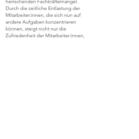
herrschenden Fachkräftemangel. 
Durch die zeitliche Entlastung der 
Mitarbeiter:innen, die sich nun auf 
andere Aufgaben konzentrieren 
können, steigt nicht nur die 
Zufriedenheit der Mitarbeiter:innen, 
sondern auch der Mandant:innen, was 
zu einem positiven Kreislauf führt.
Wir sind bereit, gemeinsam mit 
unseren Kund:innen die Zukunft der 
Steuerbranche zu gestalten. Bei Taxy.io 
erkennen wir den unaufhaltsamen 
Aufstieg der KI in diesem Bereich und 
die zahlreichen Vorteile, die sie mit sich 
bringt. Als Partner möchten wir unsere 
Kund:innen auf dieser spannenden 
Reise begleiten und ihnen dabei 
helfen, das volle Potenzial dieser 
bahnbrechenden Technologie 